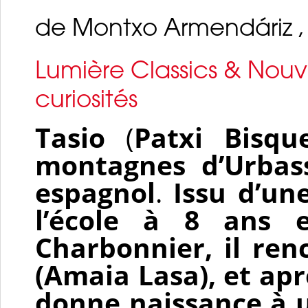
de Montxo Armendáriz ,
Lumière Classics & Nouve
curiosités
Tasio
(
Patxi Bisqu
montagnes d’Urbas
espagnol
.
Issu d’une
l’école à 8 ans e
Charbonnier, il ren
(Amaia Lasa), et apr
donne naissance à un