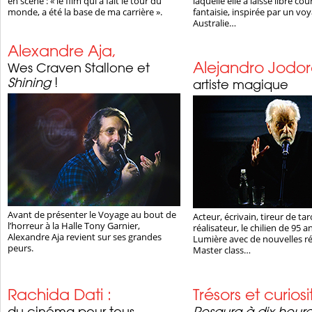
en scène : « le film qui a fait le tour du
laquelle elle a laissé libre cou
monde, a été la base de ma carrière ».
fantaisie, inspirée par un vo
Australie…
Alexandre Aja,
Alejandro Jodor
Wes Craven Stallone et
Shining
!
artiste magique
Avant de présenter le Voyage au bout de
Acteur, écrivain, tireur de ta
l’horreur à la Halle Tony Garnier,
réalisateur, le chilien de 95 a
Alexandre Aja revient sur ses grandes
Lumière avec de nouvelles ré
peurs.
Master class…
Rachida Dati :
Trésors et curiosi
du cinéma pour tous
Rosaura à dix heure